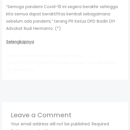
“Semoga pandemi Covid-19 ini segera berakhir sehingga
kita semua dapat beraktifitas kembali sebagaimana
sebelum ada pandemi,” terang Plt Ketua DPD Ikadin DIY
Advokat Rudi Hermanto. (*)
Selengkapnya
https://timesindonesia.co.id/peristiwa-
daerah/357619/prihatin-lonjakan-pasien-covid19-ikadin-
diy-bentuk-trc
←
Previous Post
Next Post
→
Leave a Comment
Your email address will not be published.
Required