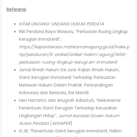
Referensi
KITAB UNDANG-UNDANG HUKUM PERDATA
Riki Perdana Raya Wawuru, “Perluasan Ruang Lingkup
Kerugian Immateriil”,
https://kepaniteraan.mahkamahagung.go.id/index.p
hp/peraturan/6-artikel/artikel-hakim-agung/1458-
perluasan-ruang-lingkup-kerugi an-immateriil
Jurnal Ilmiah Hukum De’Jure: Kajian Ilmiah Hukum,
Ganti Kerugian Immateriil Terhadap Perbuatan
Melawan Hukum Dalam Praktik: Perbandingan
Indonesia dan Belanda, Rai Mantili
Heri Hartanto dan Anugrah Adiastuti, “Mekanisme
Penentuan Ganti Kerugian Terhadap Kerusakan
Lingkungan Hidup”,
Jurnal Asosiasi Dosen Hukum
Acara Perdata
(
ADHAPER
)
ICJR, “Penentuan Ganti kerugian Immateriil; Hakim