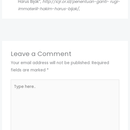
Harus Bijak”,
http://icjr.or.id/penentuan-ganti- rugi-
immateriil-hakim-harus-bijak/
,
←
Previous Post
Next Post
→
Leave a Comment
Your email address will not be published.
Required
fields are marked
*
Type
here..